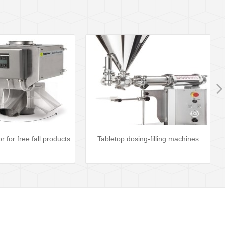
etop dosing-filling machines
X ray detector for glass jars and ca