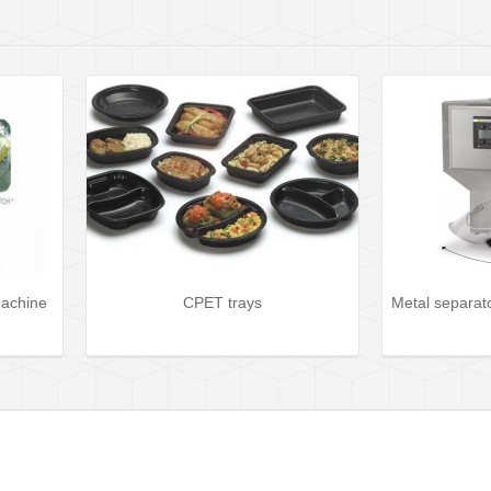
ays
Metal separator for free fall products
Tabl