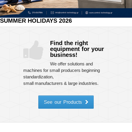
Machines
Complementary
SUMMER HOLIDAYS 2026
Machines
Industrial
Find the right
Automations
equipment for your
business!
Packaging
Materials
We offer solutions and
-
machines for small producers beginning
Consumables
standardization,
small manufacturers & large industries.
Quality
Control
Instruments
See our Products
Used
Machinery