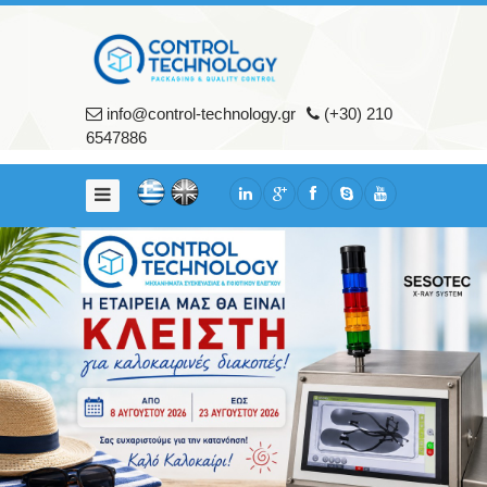
Home
Our
Company
info@control-technology.gr
(+30) 210
6547886
About
us
Services
Our
Clients
Products
Packaging
Machines
Quality
Control