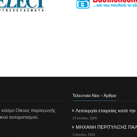
Τελευταία Νέα – Άρθρα
ον κόσμο Οίκους παραγωγής
Λειτουργία εταιρείας κατά την
ικού αυτοματισμού.
23 Ιουλίου, 2026
ΜΗΧΑΝΗ ΠΕΡΙΤΥΛΙΞΗΣ ΠΑΛ
3 Ιουνίου, 2026