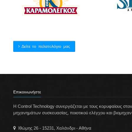
Δείτε το πελατολόγιο μας
Επικοινωνήστε
Η Control Technology συνεργάζεται με τους κορυφαίους στ
μηχανημάτων συσκευασίας, ποιοτικού ελέγχου και βιομηχαν
Ιθώμης 26 - 15231, Χαλάνδρι - Αθήνα