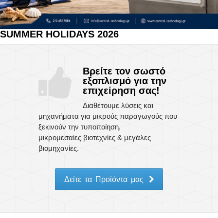
Συμπληρωματικός
Εξοπλισμός
SUMMER HOLIDAYS 2026
Βιομηχανικός
Αυτοματισμός
Βρείτε τον σωστό
εξοπλισμό για την
Υλικά
επιχείρηση σας!
Συσκευασίας
-
Διαθέτουμε λύσεις και
Αναλώσιμα
μηχανήματα για μικρούς παραγωγούς που
ξεκινούν την τυποποίηση,
Συσκευές
μικρομεσαίες βιοτεχνίες & μεγάλες
Ποιοτικού
βιομηχανίες.
Ελέγχου
Μεταχειρισμένα
Δείτε τα Προϊόντα μας
Μηχανήματα
Υποστηριξη