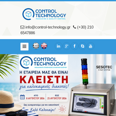
Αρχικη
Εταιρια
info@control-technology.gr
(+30) 210
Σχετικά
6547886
με
εμάς
Υπηρεσίες
Πελάτες
Προϊοντα
Μηχανήματα
Συσκευασίας
Μηχανήματα
Ποιοτικού
Ελέγχου