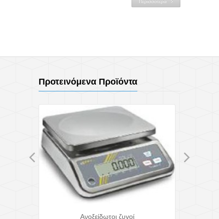
Περισσότερα
Προτεινόμενα Προϊόντα
 Inkjet
Ανοξείδωτοι ζυγοί
Εκτυπωτ