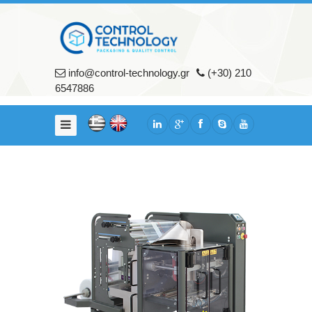
Αρχικη
Εταιρια
info@control-technology.gr
(+30) 210
Σχετικά
6547886
με
εμάς
Υπηρεσίες
Πελάτες
Προϊοντα
Μηχανήματα
Συσκευασίας
Μηχανήματα
Ποιοτικού
Ελέγχου