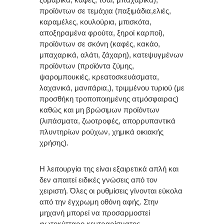
προϊόντων σε τεμάχια (παξιμάδια,ελιές,
καραμέλες, κουλούρια, μπισκότα,
αποξηραμένα φρούτα, ξηροί καρποί),
προϊόντων σε σκόνη (καφές, κακάο,
μπαχαρικά, αλάτι, ζάχαρη), κατεψυγμένων
προϊόντων (προϊόντα ζύμης,
ψαρομπουκιές, κρεατοσκευάσματα,
λαχανικά, μανιτάρια,), τριμμένου τυριού (με
προσθήκη τροποποιημένης ατμόσφαιρας)
καθώς και μη βρώσιμων προϊόντων
(λιπάσματα, ζωοτροφές, απορρυπαντικά
πλυντηρίων ρούχων, χημικά οικιακής
χρήσης).
Η λειτουργία της είναι εξαιρετικά απλή και
δεν απαιτεί ειδικές γνώσεις από τον
χειριστή. Όλες οι ρυθμίσεις γίνονται εύκολα
από την έγχρωμη οθόνη αφής. Στην
μηχανή μπορεί να προσαρμοστεί
φωτοκύτταρο κεντραρίσματος