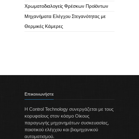
Χρωματοδιαλογείς Φρέσκων Προϊόντων
Μηχανήματα Ελέγχου Στεγανότητας με
Θερμικές Κάμερες
Επικοινωνήστε
Η Control Technology συνεργάζεται με τους
κορυφαίους στον κόσμο Οίκους
παραγωγής μηχανημάτων συσκευασίας,
ποιοτικού ελέγχου και βιομηχανικού
αυτοματισμού.