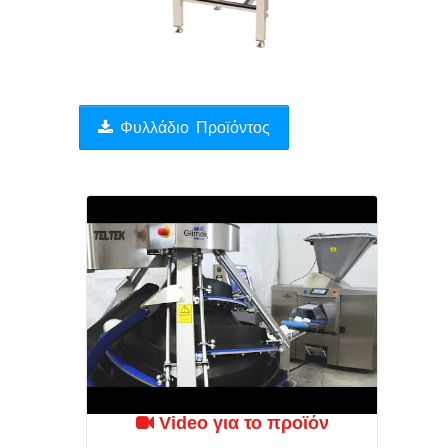
Συμπληρωματικός
Εξοπλισμός
Βιομηχανικός
Αυτοματισμός
Φυλλάδιο Προϊόντος
Υλικά
Συσκευασίας
-
Αναλώσιμα
Συσκευές
Ποιοτικού
Ελέγχου
Μεταχειρισμένα
Μηχανήματα
Video για το προϊόν
Υποστηριξη