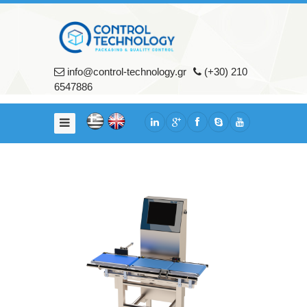
Αρχικη
Εταιρια
info@control-technology.gr
(+30) 210
Σχετικά
6547886
με
εμάς
Υπηρεσίες
Πελάτες
Προϊοντα
Μηχανήματα
Συσκευασίας
Μηχανήματα
Ποιοτικού
Ελέγχου