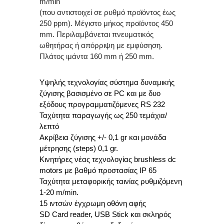
m/min
(που αντιστοιχεί σε ρυθμό προϊόντος έως
250 ppm). Μέγιστο μήκος προϊόντος 450
mm. Περιλαμβάνεται πνευματικός
ωθητήρας ή απόρριψη με εμφύσηση.
Πλάτος ιμάντα 160 mm ή 250 mm.
Υψηλής τεχνολογίας σύστημα δυναμικής
ζύγισης βασισμένο σε PC και με δυο
εξόδους προγραμματιζόμενες RS 232
Ταχύτητα παραγωγής ως 250 τεμάχια/
λεπτό
Ακρίβεια ζύγισης +/- 0,1 gr και μονάδα
μέτρησης (steps) 0,1 gr.
Κινητήρες νέας τεχνολογίας brushless dc
motors με βαθμό προστασίας ΙΡ 65
Ταχύτητα μεταφορικής ταινίας ρυθμιζόμενη
1-20 m/min.
15 ιντσών έγχρωμη οθόνη αφής
SD Card reader, USB Stick και σκληρός