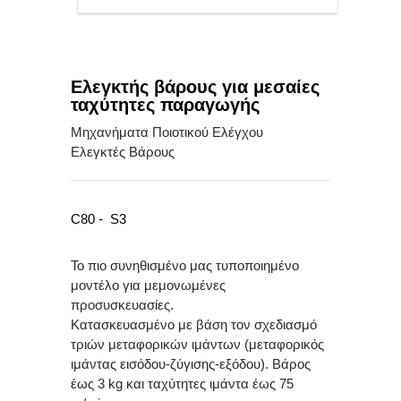
Εξυπηρέτηση
Πελατών
Λήψεις
Ελεγκτής βάρους για μεσαίες
ταχύτητες παραγωγής
Αρχείων
Μηχανήματα Ποιοτικού Ελέγχου
Νεα
Ελεγκτές Βάρους
&
Blog
C80 - S3
Επικοινωνια
Το πιο συνηθισμένο μας τυποποιημένο
μοντέλο για μεμονωμένες
προσυσκευασίες.
Κατασκευασμένο με βάση τον σχεδιασμό
τριών μεταφορικών ιμάντων (μεταφορικός
ιμάντας εισόδου-ζύγισης-εξόδου). Βάρος
έως 3 kg και ταχύτητες ιμάντα έως 75