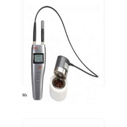
Μετρητές Ενεργότητας Ύδατος