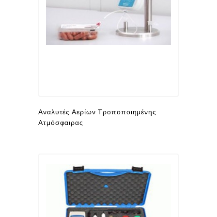
Συμπληρωματικός
Εξοπλισμός
Βιομηχανικός
Αυτοματισμός
Υλικά
Συσκευασίας
-
Αναλυτές Αερίων Τροποποιημένης
Αναλώσιμα
Ατμόσφαιρας
Συσκευές
Ποιοτικού
Ελέγχου
Μεταχειρισμένα
Μηχανήματα
Υποστηριξη