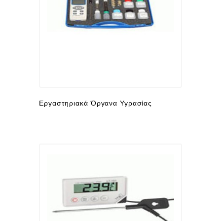
Εξυπηρέτηση
Πελατών
Λήψεις
Αρχείων
Νεα
&
Blog
Εργαστηριακά Όργανα Υγρασίας
Επικοινωνια