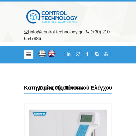
Αρχικη
Εταιρια
info@control-technology.gr
(+30) 210
Σχετικά
6547886
με
εμάς
Υπηρεσίες
Πελάτες
Προϊοντα
Κατηγορίες Προϊόντων
Συσκευές Ποιοτικού Ελέγχου
Μηχανήματα
Συσκευασίας
Μηχανήματα
Ποιοτικού
Ελέγχου