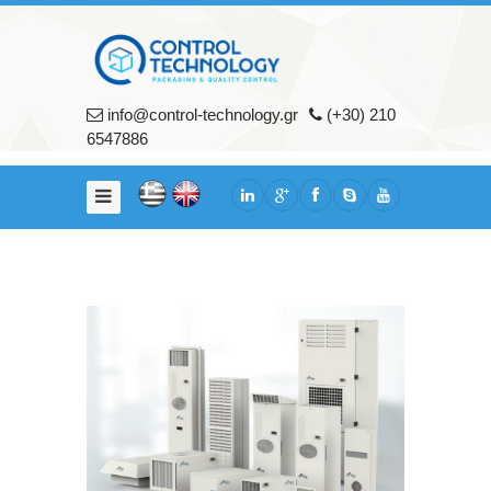
Αρχικη
Εταιρια
info@control-technology.gr
(+30) 210
Σχετικά
6547886
με
εμάς
Υπηρεσίες
Πελάτες
Προϊοντα
Μηχανήματα
Συσκευασίας
Μηχανήματα
Ποιοτικού
Ελέγχου