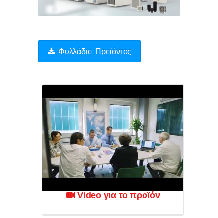
Συμπληρωματικός
Εξοπλισμός
Βιομηχανικός
Φυλλάδιο Προϊόντος
Αυτοματισμός
Υλικά
Συσκευασίας
-
Αναλώσιμα
Συσκευές
Ποιοτικού
Ελέγχου
Μεταχειρισμένα
Μηχανήματα
Video για το προϊόν
Υποστηριξη