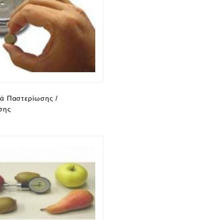
ά Παστερίωσης /
σης