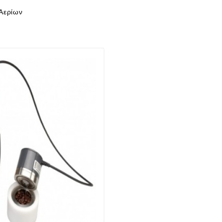
 Αερίων